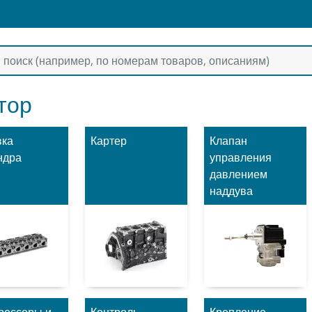
тор
вка
Картер
Клапан
ндра
управления
давлением
наддува
рессоры и
Контроль
Крепление