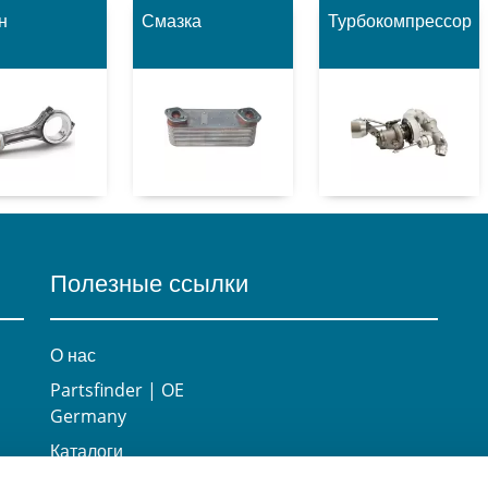
н
Смазка
Турбокомпрессор
Полезные ссылки
О нас
Partsfinder | OE
Germany
Каталоги
Карьера