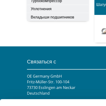
Турбокомпрессор
Шату
Уплотнения
Вкладыши подшипников
Связаться с
OE Germany GmbH
Fritz-Müller-Str. 100-104​
73730 Esslingen am Neckar​
Deutschland
E-mail:
info@oe-germany.de