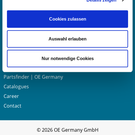
Mo-Fr 8:00-16:00 Uhr
Phone:
+49 711 6276980
Fax:
+49 711 62769851
Cookies zulassen
Auswahl erlauben
Useful links
Nur notwendige Cookies
About us
Partsfinder | OE Germany
Catalogues
Career
Contact
© 2026 OE Germany GmbH