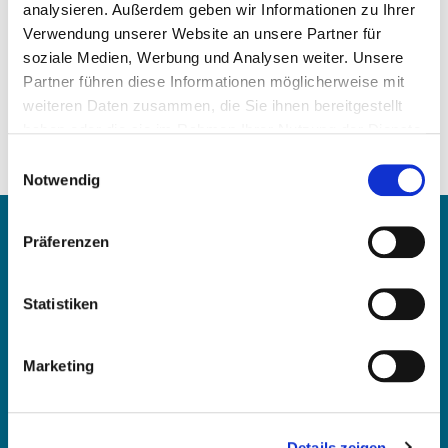
Happy Holidays!
analysieren. Außerdem geben wir Informationen zu Ihrer
Verwendung unserer Website an unsere Partner für
OE Germany wishes everyone
soziale Medien, Werbung und Analysen weiter. Unsere
Partner führen diese Informationen möglicherweise mit
a healthy and happy Christmas season
weiteren Daten zusammen, die Sie ihnen bereitgestellt
haben oder die sie im Rahmen Ihrer Nutzung der Dienste
and a good start into a hopeful year 2021!
gesammelt haben.
Einwilligungsauswahl
Notwendig
Contact
Präferenzen
OE Germany GmbH
Statistiken
Fritz-Müller-Str. 100-104​
73730 Esslingen am Neckar​
Deutschland
Marketing
E-mail:
info@oe-germany.de
Details zeigen