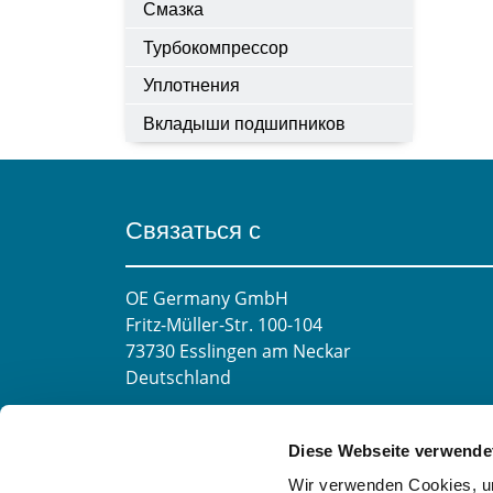
Смазка
Турбокомпрессор
Уплотнения
Вкладыши подшипников
Связаться с
OE Germany GmbH
Fritz-Müller-Str. 100-104​
73730 Esslingen am Neckar​
Deutschland
E-mail:
info@oe-germany.de
Diese Webseite verwende
Mo-Fr 8:00-16:00 Uhr
Wir verwenden Cookies, um