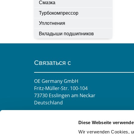
Смазка
Турбокомпрессор
Уплотнения
Вкладыши подшипников
Связаться с
OE Germany GmbH
Fritz-Müller-Str. 100-104​
73730 Esslingen am Neckar​
Deutschland
E-mail:
info@oe-germany.de
Diese Webseite verwende
Mo-Fr 8:00-16:00 Uhr
Wir verwenden Cookies, um