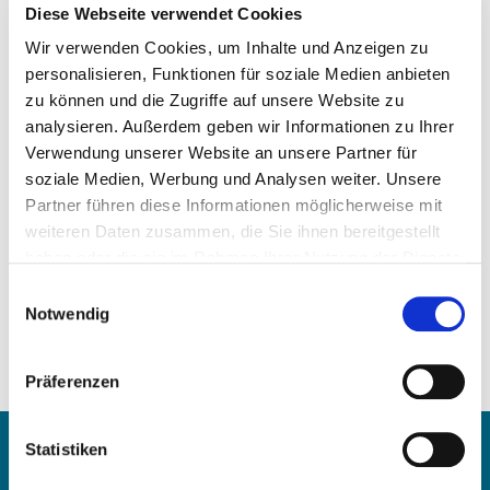
Diese Webseite verwendet Cookies
Wir verwenden Cookies, um Inhalte und Anzeigen zu
personalisieren, Funktionen für soziale Medien anbieten
zu können und die Zugriffe auf unsere Website zu
analysieren. Außerdem geben wir Informationen zu Ihrer
Цена по запросу
Verwendung unserer Website an unsere Partner für
soziale Medien, Werbung und Analysen weiter. Unsere
ЗАПРОСИТЬ СТАТЬЮ
Partner führen diese Informationen möglicherweise mit
weiteren Daten zusammen, die Sie ihnen bereitgestellt
haben oder die sie im Rahmen Ihrer Nutzung der Dienste
Вес:
gesammelt haben.
0,40 kg/Stk
Einwilligungsauswahl
Notwendig
Сравнительные числа:
1743719
1743718
Präferenzen
1331138
Связаться с
Statistiken