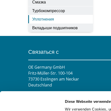
Смазка
Турбокомпрессор
Уплотнения
Вкладыши подшипников
Связаться с
OE Germany GmbH
Fritz-Müller-Str. 100-104​
73730 Esslingen am Neckar​
Deutschland
E-mail:
info@oe-germany.de
Diese Webseite verwende
Mo-Fr 8:00-16:00 Uhr
Wir verwenden Cookies, um