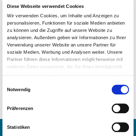
Diese Webseite verwendet Cookies
Wir verwenden Cookies, um Inhalte und Anzeigen zu
personalisieren, Funktionen für soziale Medien anbieten
zu können und die Zugriffe auf unsere Website zu
analysieren. Außerdem geben wir Informationen zu Ihrer
Цена по запросу
Verwendung unserer Website an unsere Partner für
soziale Medien, Werbung und Analysen weiter. Unsere
ЗАПРОСИТЬ СТАТЬЮ
Partner führen diese Informationen möglicherweise mit
weiteren Daten zusammen, die Sie ihnen bereitgestellt
Сравнительные числа:
haben oder die sie im Rahmen Ihrer Nutzung der Dienste
T915937
gesammelt haben.
Einwilligungsauswahl
51.09100.7907
Notwendig
51.09100.7894
228 TM 19103 000
Präferenzen
Дополнительные справочные номера
Связаться с
Statistiken